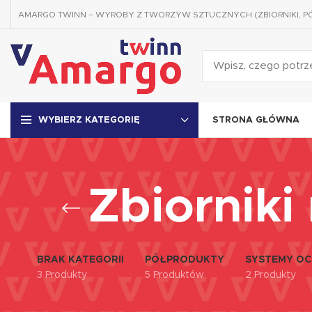
AMARGO TWINN – WYROBY Z TWORZYW SZTUCZNYCH (ZBIORNIKI, P
STRONA GŁÓWNA
WYBIERZ KATEGORIĘ
Zbiorniki
BRAK KATEGORII
PÓŁPRODUKTY
SYSTEMY OC
3 Produkty
5 Produktów
2 Produkty