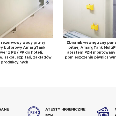
k rezerwowy wody pitnej
Zbiornik wewnętrzny pan
y buforowy AmargTank
pitnej AmargTank MultiP
wer z PE / PP do hoteli,
atestem PZH montowany 
, szkół, szpitali, zakładów
pomieszczeniu piwnicznym
produkcyjnych
WANE
ATESTY HIGIENICZNE
PZH