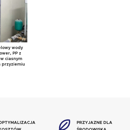
elowy wody
ower, PP z
w ciasnym
 przyziemiu
OPTYMALIZACJA
PRZYJAZNE DLA
KOSZTÓW
ŚRODOWISKA