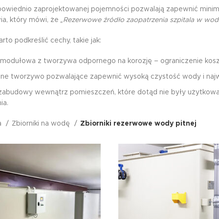
dpowiednio zaprojektowanej pojemności pozwalają zapewnić minimal
ia, który mówi, że
„Rezerwowe źródło zaopatrzenia szpitala w wodę
o podkreślić cechy, takie jak:
a modułowa z tworzywa odpornego na korozję – ograniczenie kos
ane tworzywo pozwalające zapewnić wysoką czystość wody i najw
zabudowy wewnątrz pomieszczeń, które dotąd nie były użytkowan
ia.
a
Zbiorniki na wodę
Zbiorniki rezerwowe wody pitnej