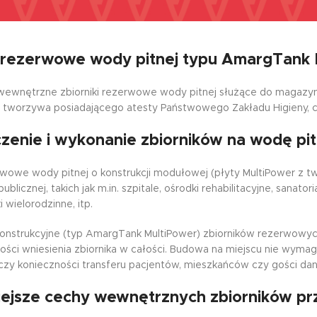
i rezerwowe wody pitnej typu AmargTank
wnętrzne zbiorniki rezerwowe wody pitnej służące do magazyno
tworzywa posiadającego atesty Państwowego Zakładu Higieny, c
zenie i wykonanie zbiorników na wodę pi
erwowe wody pitnej o konstrukcji modułowej (płyty MultiPower z
ublicznej, takich jak m.in. szpitale, ośrodki rehabilitacyjne, sanato
i wielorodzinne, itp.
onstrukcyjne (typ AmargTank MultiPower) zbiorników rezerwowyc
ości wniesienia zbiornika w całości. Budowa na miejscu nie wymaga
czy konieczności transferu pacjentów, mieszkańców czy gości dan
ejsze cechy wewnętrznych zbiorników p