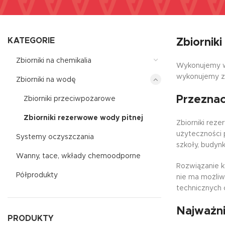
KATEGORIE
Zbiornik
Zbiorniki na chemikalia
Wykonujemy we
wykonujemy z 
Zbiorniki na wodę
Przeznac
Zbiorniki przeciwpożarowe
Zbiorniki rezerwowe wody pitnej
Zbiorniki rez
użyteczności p
Systemy oczyszczania
szkoły, budynk
Wanny, tace, wkłady chemoodporne
Rozwiązanie k
Półprodukty
nie ma możliw
technicznych 
Najważni
PRODUKTY