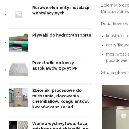
Zbiorniki o o
Rurowe elementy instalacji
Ministra Zdrow
wentylacyjnych
Dodatkowo wart
Pływaki do hydrotransportu
konstrukcj
certyfikow
możliwość 
posadowien
Przekładki do koszy
autoklawów z płyt PP
Strona główn
Zbiorniki procesowe do
mieszania, dozowania
chemikaliów, koagulantów,
kwasów oraz zasad
Wanna wychwytowa, taca