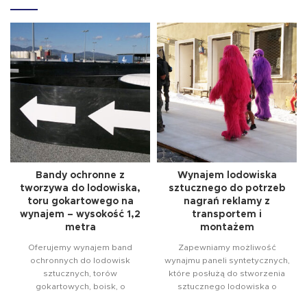
Bandy ochronne z
Wynajem lodowiska
tworzywa do lodowiska,
sztucznego do potrzeb
toru gokartowego na
nagrań reklamy z
wynajem – wysokość 1,2
transportem i
metra
montażem
Oferujemy wynajem band
Zapewniamy możliwość
ochronnych do lodowisk
wynajmu paneli syntetycznych,
sztucznych, torów
które posłużą do stworzenia
gokartowych, boisk, o
sztucznego lodowiska o
wysokości 1,2 metra. Bandy
dowolnym kształcie i