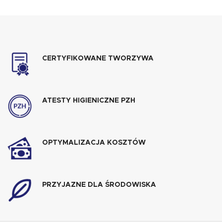
wykonane są z polietylenu o
wielkości. Jeśli szukasz
dużej gęstości (HDPE). Są to
sposobu na stworzenie
produkty niezwykle
nietuzinkowej reklamy czy
wytrzymałe i odporne na
zdjęć do filmów w
uszkodzenia. Oferujemy
innowacyjnej scenerii, dobrze
bandy ochronne w dwóch
trafiłeś. Gwarantujemy
CERTYFIKOWANE TWORZYWA
wersjach mocowania i spajania
transport wszystkich
z podłożem.
komponentów we wskazane
przez Ciebie miejsce i
odpowiadamy za fachowy
montaż lodowiska sztucznego.
ATESTY HIGIENICZNE PZH
OPTYMALIZACJA KOSZTÓW
PRZYJAZNE DLA ŚRODOWISKA