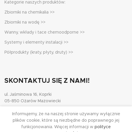
Kategorie naszych produktów:
Zbiorniki na chemikalia >>
Zbiorniki na wodę >>
Wanny, wkłady i tace chemoodporne >>
Systemy i elementy instalacji >>
Półprodukty (kraty, płyty, druty) >>
SKONTAKTUJ SIĘ Z NAMI!
ul. Jaśminowa 16, Koprki
05-850 Ożarów Mazowiecki
Zapytania:
+48 798 775 760
Informujemy, że na naszej stronie używamy wyłącznie
E-mail.:
biuro@amargotwinn.pl
plików cookie, które są niezbędne do poprawnego jej
funkcjonowania. Więcej informacji w
polityce