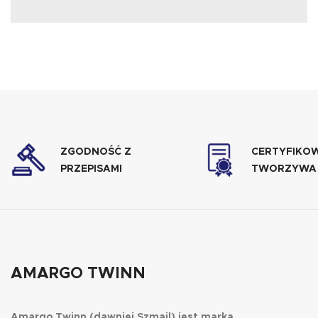
ZGODNOŚĆ Z
CERTYFIKO
PRZEPISAMI
TWORZYWA
AMARGO TWINN
Amargo Twinn (dawniej Szmail) jest marką